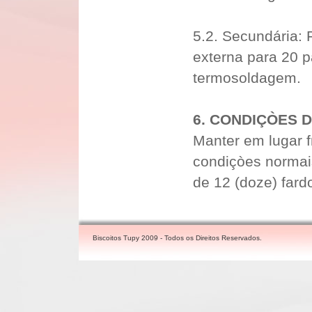
5.2. Secundária: 
externa para 20 
termosoldagem.
6. CONDIÇÒES
Manter em lugar 
condiçòes norma
de 12 (doze) far
Biscoitos Tupy 2009 - Todos os Direitos Reservados.